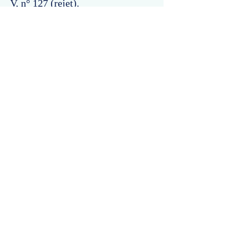
V, n° 127 (rejet).
Commentaires
Un commentaire sur cette fiche ou cet arrêt ?
Partagez vos idées
Soyez le premier à rédiger un
commentaire.