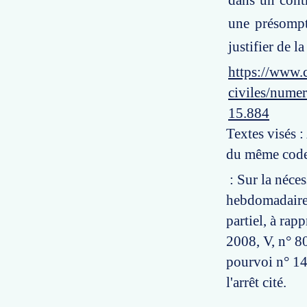
dans un contr
une présompt
justifier de 
https://www.c
civiles/numer
15.884
Textes visés :
du même code
: Sur la néces
hebdomadaire 
partiel, à rap
2008, V, n° 80
pourvoi n° 14-
l'arrêt cité.