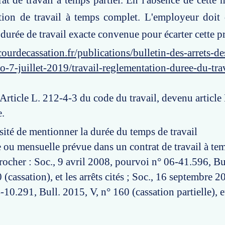
at de travail à temps partiel. En l'absence de cette m
ion de travail à temps complet. L'employeur doit
la durée de travail exacte convenue pour écarter cette 
ourdecassation.fr/publications/bulletin-des-arrets-d
o-7-juillet-2019/travail-reglementation-duree-du-tra
 Article L. 212-4-3 du code du travail, devenu articl
.
sité de mentionner la durée du temps de travail
ou mensuelle prévue dans un contrat de travail à te
procher : Soc., 9 avril 2008, pourvoi n° 06-41.596, Bu
 (cassation), et les arrêts cités ; Soc., 16 septembre 2
10.291, Bull. 2015, V, n° 160 (cassation partielle), e