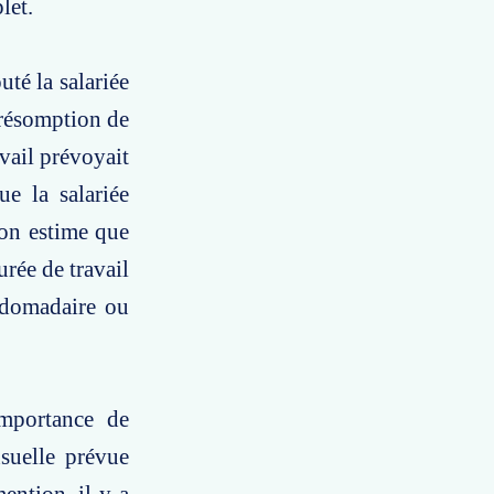
let.
uté la salariée
présomption de
avail prévoyait
e la salariée
ion estime que
urée de travail
bdomadaire ou
importance de
suelle prévue