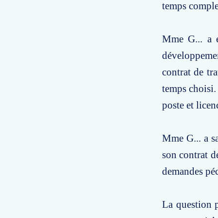
temps comple
Mme G... a é
développemen
contrat de tr
temps choisi. 
poste et licen
Mme G... a sa
son contrat de
demandes péc
La question p