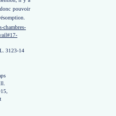
ention, il y a
 donc pouvoir
présomption.
es-chambres-
vail#17-
e L. 3123-14
mps
ll.
015,
t