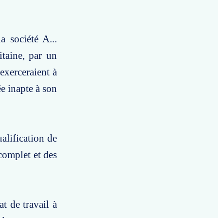
 société A...
taine, par un
exerceraient à
ée inapte à son
alification de
 complet et des
t de travail à