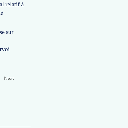
 relatif à
té
se sur
urvoi
Next