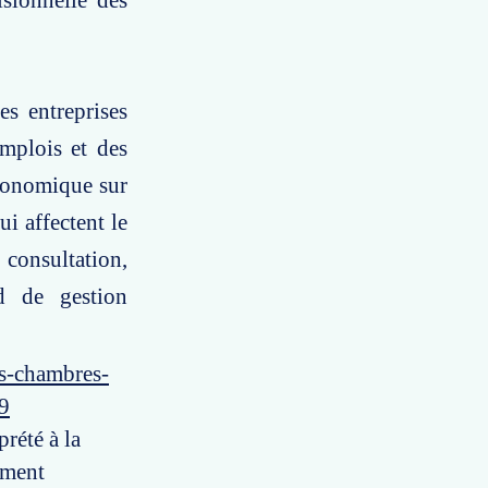
isionnelle des
es entreprises
emplois et des
économique sur
i affectent le
 consultation,
d de gestion
es-chambres-
29
prété à la
ement