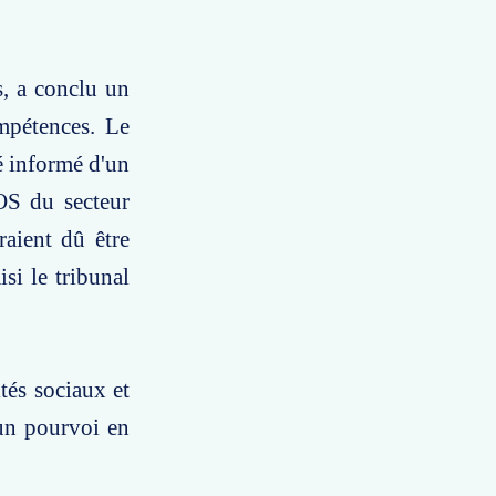
, a conclu un
ompétences. Le
é informé d'un
OS du secteur
aient dû être
si le tribunal
tés sociaux et
 un pourvoi en