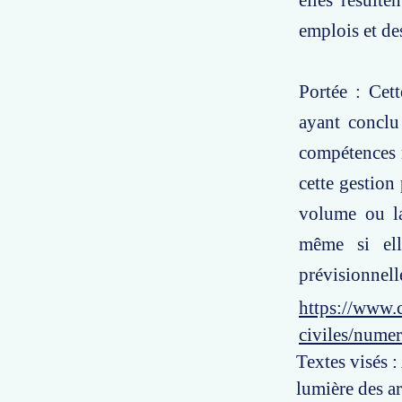
elles résulte
emplois et de
Portée : Cet
ayant conclu 
compétences n
cette gestion
volume ou la 
même si ell
prévisionnell
https://www.c
civiles/nume
Textes visés :
lumière des ar