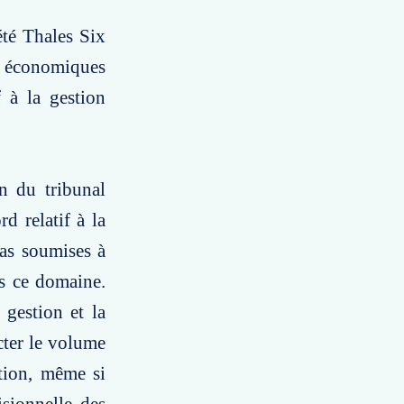
été Thales Six
et économiques
f à la gestion
n du tribunal
d relatif à la
pas soumises à
ns ce domaine.
 gestion et la
cter le volume
ation, même si