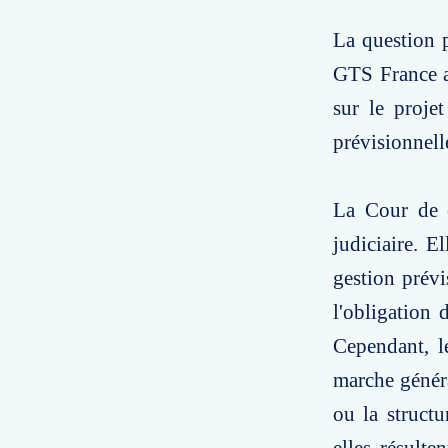
La question p
GTS France av
sur le projet
prévisionnell
La Cour de c
judiciaire. E
gestion prév
l'obligation
Cependant, le
marche généra
ou la structu