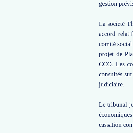
gestion prévi
La société T
accord relati
comité social
projet de Pl
CCO. Les com
consultés sur
judiciaire.
Le tribunal j
économiques s
cassation cont