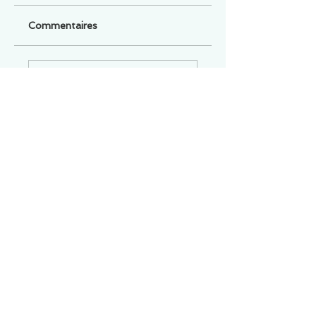
Commentaires
Un commentaire sur cette fiche ou cet arrêt ?
Partagez vos idées
Soyez le premier à rédiger un
commentaire.