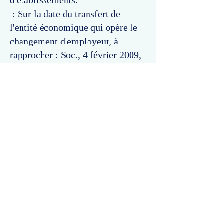
d'établissements.
: Sur la date du transfert de
l'entité économique qui opère le
changement d'employeur, à
rapprocher : Soc., 4 février 2009,
pourvoi n°
07-42.024
, Bull. 2009,
V, n° 37 (2) (rejet).
Commentaires
Un commentaire sur cette fiche ou cet arrêt ?
Partagez vos idées
Soyez le premier à rédiger un
commentaire.