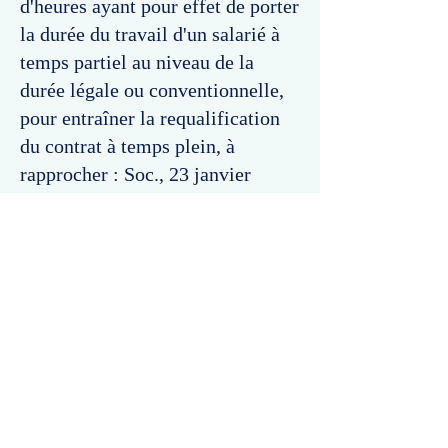
d'heures ayant pour effet de porter
la durée du travail d'un salarié à
temps partiel au niveau de la
durée légale ou conventionnelle,
pour entraîner la requalification
du contrat à temps plein, à
rapprocher : Soc., 23 janvier
2019, pourvoi n°
17-19.393
, Bull.
2019, (2) (rejet), et les arrêts
cités.
Commentaires
Un commentaire sur cette fiche ou cet arrêt ?