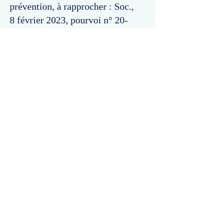
prévention, à rapprocher : Soc.,
8 février 2023, pourvoi n°
20-
23.312
, Bull., (rejet).
Commentaires
Un commentaire sur cette fiche ou cet arrêt ?
Partagez vos idées
Soyez le premier à rédiger un
commentaire.