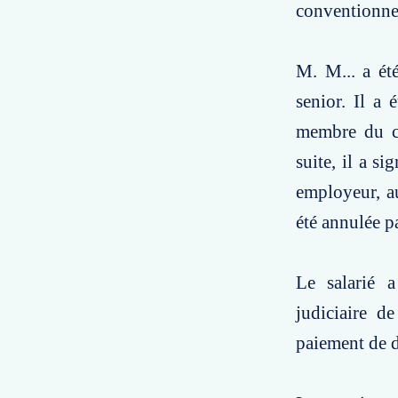
conventionnel
M. M... a ét
senior. Il a
membre du co
suite, il a s
employeur, au
été annulée pa
Le salarié a
judiciaire d
paiement de 