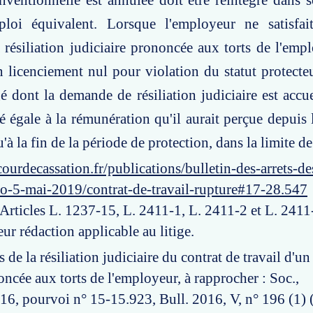
nventionnelle est annulée doit être réintégré dans
oi équivalent. Lorsque l'employeur ne satisfai
a résiliation judiciaire prononcée aux torts de l'emp
un licenciement nul pour violation du statut protecteu
gé dont la demande de résiliation judiciaire est accue
 égale à la rémunération qu'il aurait perçue depuis 
'à la fin de la période de protection, dans la limite de
ourdecassation.fr/publications/bulletin-des-arrets-d
ro-5-mai-2019/contrat-de-travail-rupture#17-28.547
: Articles L. 1237-15, L. 2411-1, L. 2411-2 et L. 241
leur rédaction applicable au litige.
s de la résiliation judiciaire du contrat de travail d'un
ncée aux torts de l'employeur, à rapprocher : Soc.,
16, pourvoi n° 15-15.923, Bull. 2016, V, n° 196 (1) (