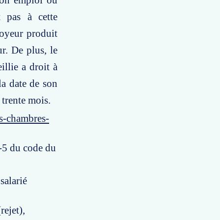
 son emploi ou
t pas à cette
loyeur produit
r. De plus, le
illie a droit à
la date de son
 trente mois.
es-chambres-
1-5 du code du
 salarié
rejet),