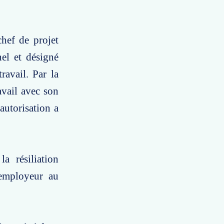
chef de projet
el et désigné
ravail. Par la
avail avec son
autorisation a
a résiliation
'employeur au