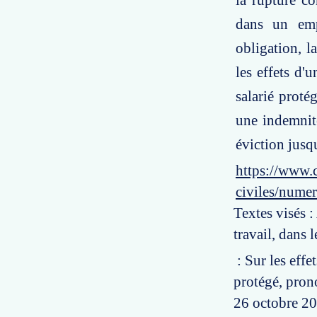
la rupture co
dans un empl
obligation, l
les effets d'
salarié proté
une indemnité
éviction jusqu
https://www.c
civiles/nume
Textes visés 
travail, dans 
: Sur les effet
protégé, prono
26 octobre 20