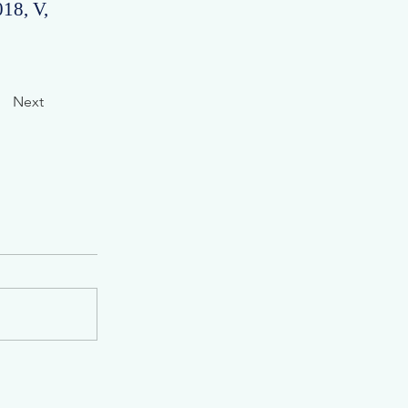
018, V,
Next