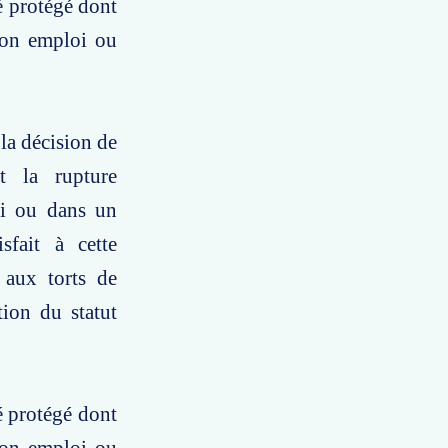
ié protégé dont
 son emploi ou
la décision de
t la rupture
oi ou dans un
sfait à cette
e aux torts de
tion du statut
é protégé dont