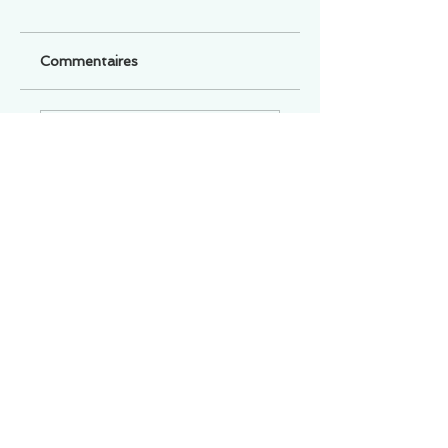
Commentaires
Un commentaire sur cette fiche ou cet arrêt ?
Partagez vos idées
Soyez le premier à rédiger un
commentaire.