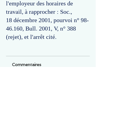
l'employeur des horaires de
travail, à rapprocher : Soc.,
18 décembre 2001, pourvoi n°
98-
46.160
, Bull. 2001, V, n° 388
(rejet), et l'arrêt cité.
Commentaires
Un commentaire sur cette fiche ou cet arrêt ?
Partagez vos idées
Soyez le premier à rédiger un
commentaire.