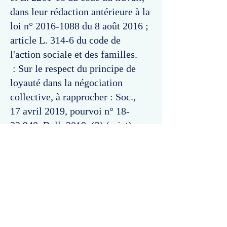
dans leur rédaction antérieure à la
loi n°
2016-1088
du 8 août 2016 ;
article L. 314-6 du code de
l'action sociale et des familles.
: Sur le respect du principe de
loyauté dans la négociation
collective, à rapprocher : Soc.,
17 avril 2019, pourvoi n°
18-
22.948
, Bull. 2019, (2) (rejet) ;
Soc., 13 janvier 2021, pourvoi
n°
19-23.533
, Bull. 2021, (2)
(rejet).
Commentaires