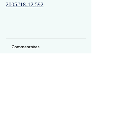
2005#18-12.592
Commentaires
Un commentaire sur cette fiche ou cet arrêt ?
Partagez vos idées
Soyez le premier à rédiger un
commentaire.