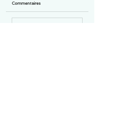
Commentaires
Un commentaire sur cette fiche ou cet arrêt ?
Partagez vos idées
Soyez le premier à rédiger un
commentaire.