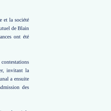
 et la société
utuel de Blain
éances ont été
 contestations
r, invitant la
unal a ensuite
'admission des