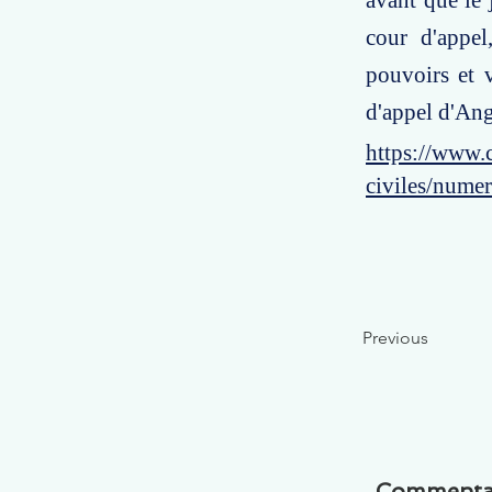
avant que le 
cour d'appel
pouvoirs et v
d'appel d'Ang
https://www.c
civiles/nume
Previous
Commenta