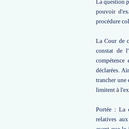
La question po
pouvoir d'ex
procédure col
La Cour de ca
constat de l
compétence e
déclarées. A
trancher une 
limitent à l'e
Portée : La 
relatives au