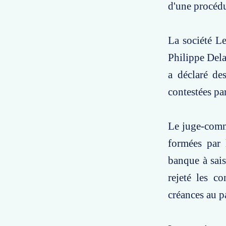
d'une procédu
La société Le
Philippe Dela
a déclaré des
contestées par
Le juge-commi
formées par l
banque à sais
rejeté les co
créances au p