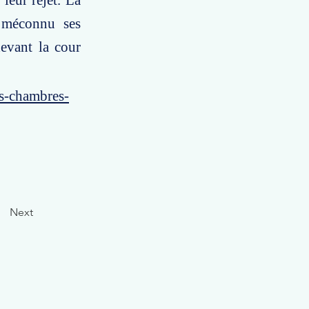
leur rejet. La
a méconnu ses
devant la cour
es-chambres-
Next