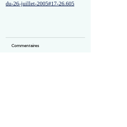
du-26-juillet-2005#17-26.605
Commentaires
Un commentaire sur cette fiche ou cet arrêt ?
Partagez vos idées
Soyez le premier à rédiger un
commentaire.