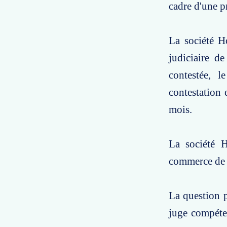
cadre d'une p
La société H
judiciaire d
contestée, l
contestation 
mois.
La société H
commerce de 
La question po
juge compéten