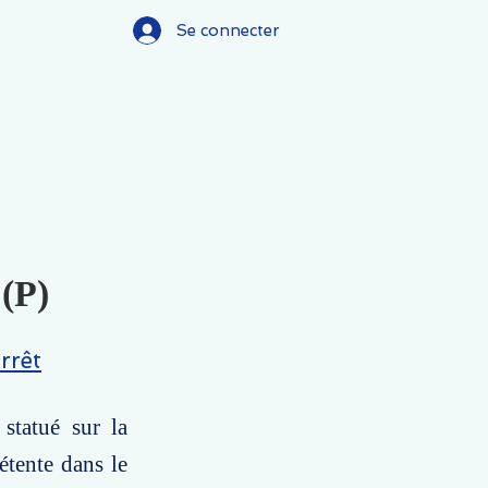
Se connecter
 (P)
rrêt
statué sur la
étente dans le