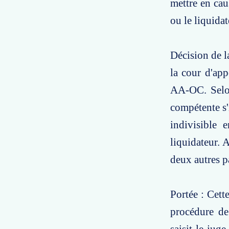
mettre en caus
ou le liquidat
Décision de l
la cour d'app
AA-OC. Selon 
compétente s'
indivisible e
liquidateur. A
deux autres pa
Portée : Cett
procédure de 