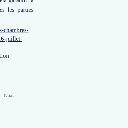
ela garantit la
es les parties
es-chambres-
6-juillet-
tion
Next