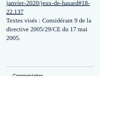
janvier-2020/jeux-de-hasard#18-
22.137
Textes visés : Considérant 9 de la
directive 2005/29/CE du 17 mai
2005.
Commentaires
Un commentaire sur cette fiche ou cet arrêt ?
Partagez vos idées
Soyez le premier à rédiger un
commentaire.