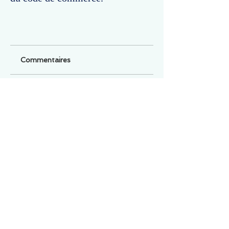
Commentaires
Un commentaire sur cette fiche ou cet arrêt ?
Partagez vos idées
Soyez le premier à rédiger un
commentaire.