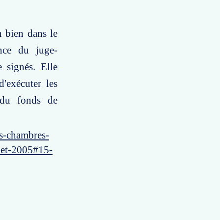
n bien dans le
ance du juge-
 signés. Elle
d'exécuter les
s du fonds de
es-chambres-
llet-2005#15-