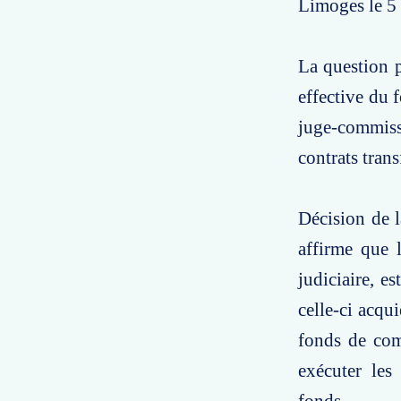
Limoges le 5
La question p
effective du 
juge-commiss
contrats tran
Décision de l
affirme que 
judiciaire, e
celle-ci acqu
fonds de com
exécuter les