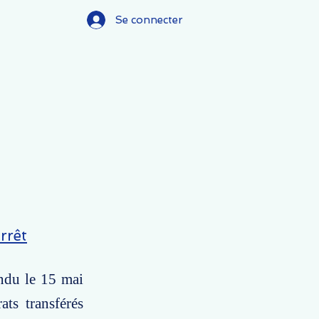
Se connecter
rrêt
endu le 15 mai
ats transférés