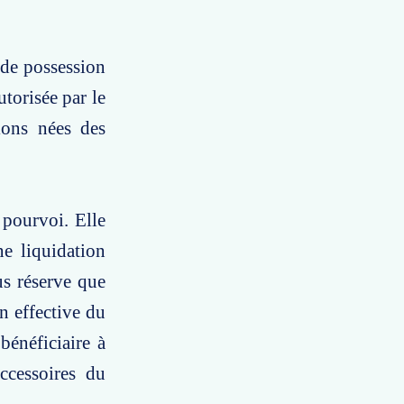
 de possession
torisée par le
tions nées des
 pourvoi. Elle
ne liquidation
us réserve que
on effective du
énéficiaire à
ccessoires du