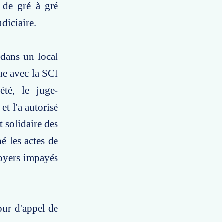
 de gré à gré
diciaire.
 dans un local
ue avec la SCI
été, le juge-
t l'a autorisé
t solidaire des
é les actes de
loyers impayés
our d'appel de