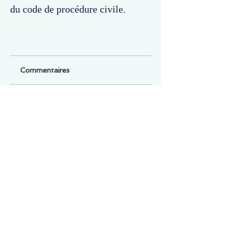
du code de procédure civile.
Commentaires
Un commentaire sur cette fiche ou cet arrêt ?
Partagez vos idées
Soyez le premier à rédiger un
commentaire.