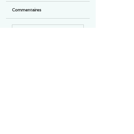
Commentaires
Un commentaire sur cette fiche ou cet arrêt ?
Partagez vos idées
Soyez le premier à rédiger un
commentaire.