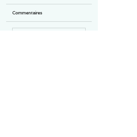
Commentaires
Un commentaire sur cette fiche ou cet arrêt ?
Partagez vos idées
Soyez le premier à rédiger un
commentaire.