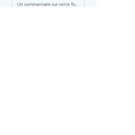
Un commentaire sur cette fiche ou cet arrêt ?
Partagez vos idées
Soyez le premier à rédiger un
commentaire.