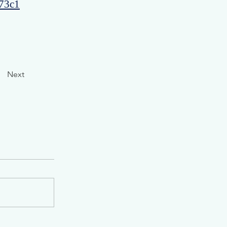
573c1
Next