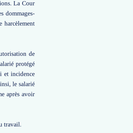
tions. La Cour
 des dommages-
de harcèlement
utorisation de
alarié protégé
 et incidence
nsi, le salarié
me après avoir
 travail.