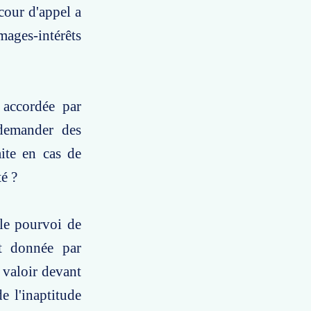
cour d'appel a
mages-intérêts
 accordée par
 demander des
aite en cas de
té ?
 le pourvoi de
nt donnée par
e valoir devant
de l'inaptitude