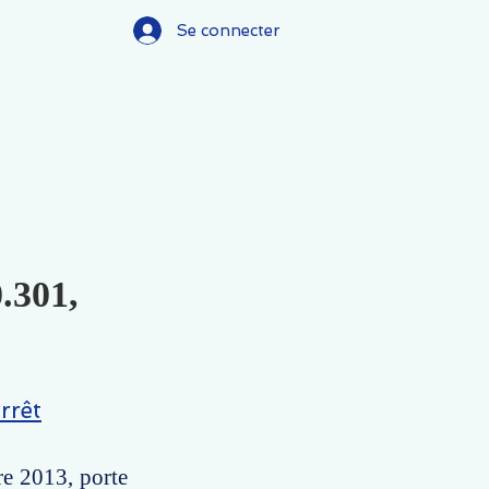
Se connecter
.301,
rrêt
re 2013, porte