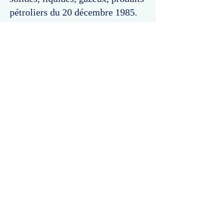
pétroliers du 20 décembre 1985.
Commentaires
Un commentaire sur cette fiche ou cet arrêt ?
Partagez vos idées
Soyez le premier à rédiger un
commentaire.