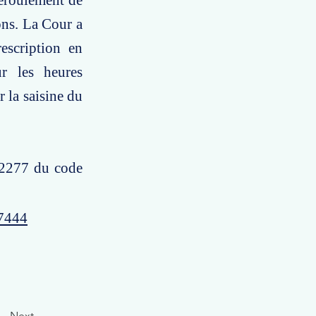
déroulement de
ons. La Cour a
escription en
ur les heures
r la saisine du
 2277 du code
57444
Next