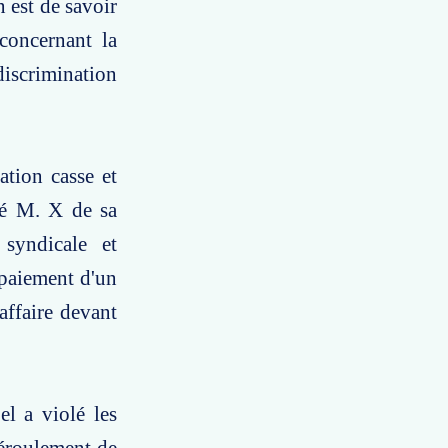
est de savoir
 concernant la
discrimination
ion casse et
té M. X de sa
syndicale et
 paiement d'un
affaire devant
l a violé les