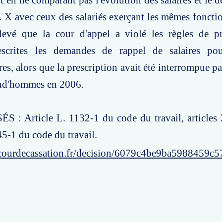
it en ne comparant pas l'évolution des salaires et le 
. X avec ceux des salariés exerçant les mêmes foncti
levé que la cour d'appel a violé les règles de pr
escrites les demandes de rappel de salaires po
es, alors que la prescription avait été interrompue pa
rud'hommes en 2006.
 : Article L. 1132-1 du code du travail, articles
45-1 du code du travail.
courdecassation.fr/decision/6079c4be9ba5988459c