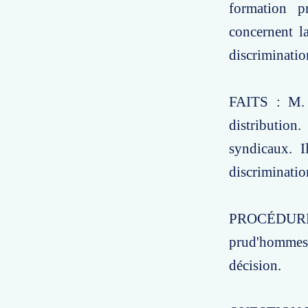
formation p
concernent la
discriminatio
FAITS : M. 
distribution
syndicaux. I
discriminatio
PROCÉDURE : 
prud'hommes
décision.