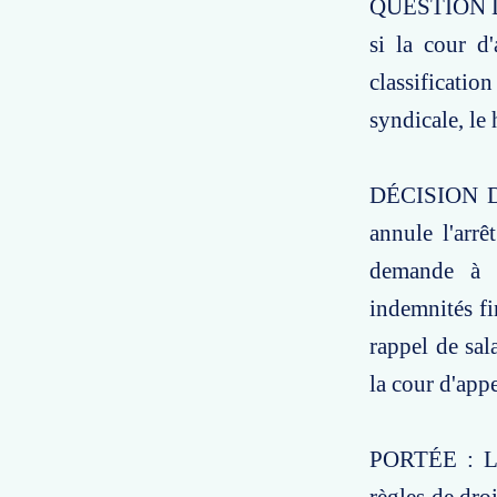
QUESTION DE 
si la cour d
classificatio
syndicale, le
DÉCISION D
annule l'arr
demande à t
indemnités fi
rappel de sal
la cour d'app
PORTÉE : La 