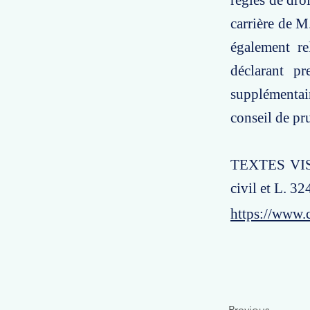
règles de dro
carrière de M
également re
déclarant pr
supplémentair
conseil de p
TEXTES VISÉS
civil et L. 32
https://www.
Previous