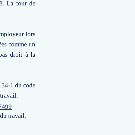
8. La cour de
employeur lors
érées comme un
pas droit à la
 1134-1 du code
travail.
57499
du travail,