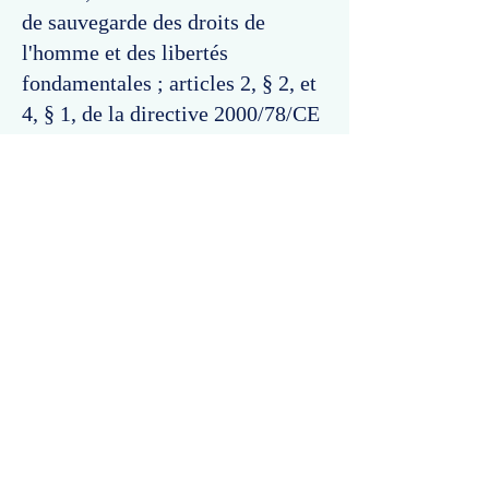
de sauvegarde des droits de
l'homme et des libertés
fondamentales ; articles 2, § 2, et
4, § 1, de la directive 2000/78/CE
du Conseil du 27 novembre 2000.
Commentaires
Un commentaire sur cette fiche ou cet arrêt ?
Partagez vos idées
Soyez le premier à rédiger un
commentaire.