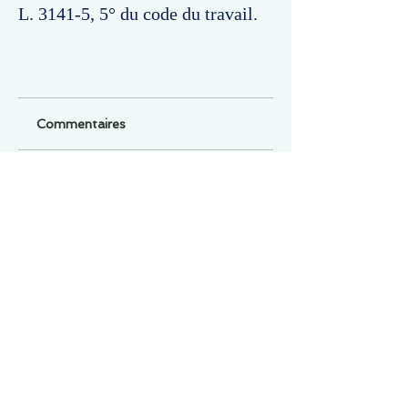
L. 3141-5, 5° du code du travail.
Commentaires
Un commentaire sur cette fiche ou cet arrêt ?
Partagez vos idées
Soyez le premier à rédiger un
commentaire.