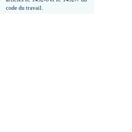
code du travail.
Commentaires
Un commentaire sur cette fiche ou cet arrêt ?
Partagez vos idées
Soyez le premier à rédiger un
commentaire.