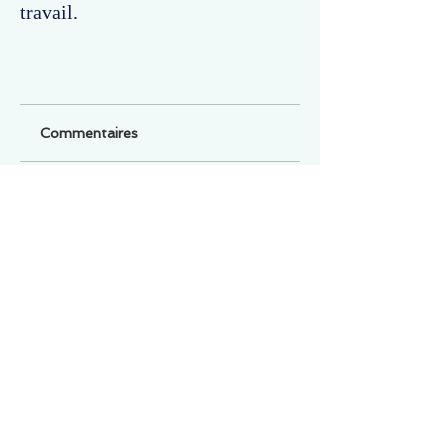
travail.
Commentaires
Un commentaire sur cette fiche ou cet arrêt ?
Partagez vos idées
Soyez le premier à rédiger un
commentaire.