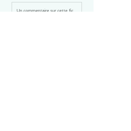
Un commentaire sur cette fiche ou cet arrêt ?
Partagez vos idées
Soyez le premier à rédiger un
commentaire.