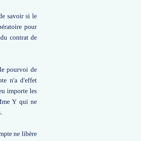
e savoir si le
bératoire pour
 du contrat de
 le pourvoi de
te n'a d'effet
eu importe les
 Mme Y qui ne
.
mpte ne libère