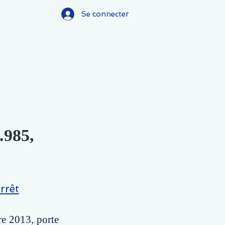
Se connecter
.985,
rrêt
re 2013, porte