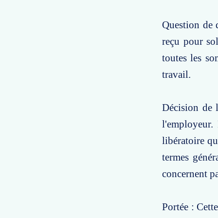
Question de d
reçu pour sol
toutes les so
travail.
Décision de l
l'employeur.
libératoire q
termes génér
concernent pa
Portée : Cett