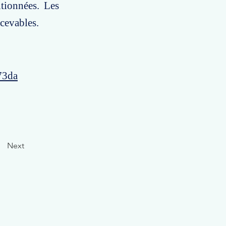
tionnées. Les
ecevables.
73da
Next