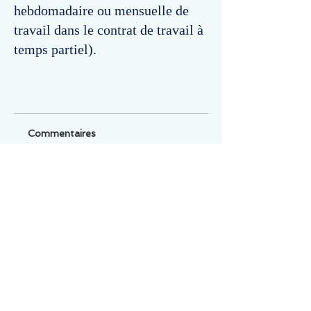
hebdomadaire ou mensuelle de
travail dans le contrat de travail à
temps partiel).
Commentaires
Un commentaire sur cette fiche ou cet arrêt ?
Partagez vos idées
Soyez le premier à rédiger un
commentaire.