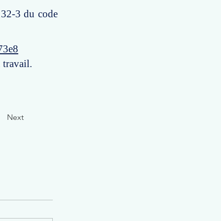
2132-3 du code
73e8
travail.
Next