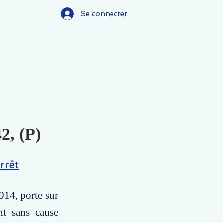
Se connecter
2, (P)
rrêt
014, porte sur
nt sans cause