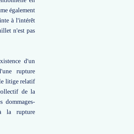
entionnelle en
time également
nte à l'intérêt
llet n'est pas
xistence d'un
'une rupture
 litige relatif
ollectif de la
des dommages-
à la rupture