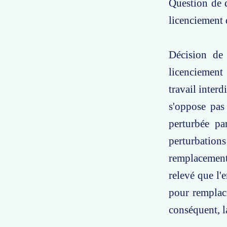
Question de d
licenciement d
Décision de
licenciement 
travail interd
s'oppose pas 
perturbée pa
perturbation
remplacement 
relevé que l'
pour remplace
conséquent, l