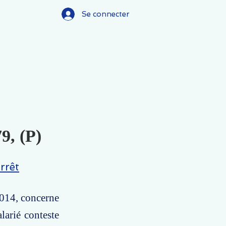
Se connecter
9, (P)
rrêt
2014, concerne
larié conteste