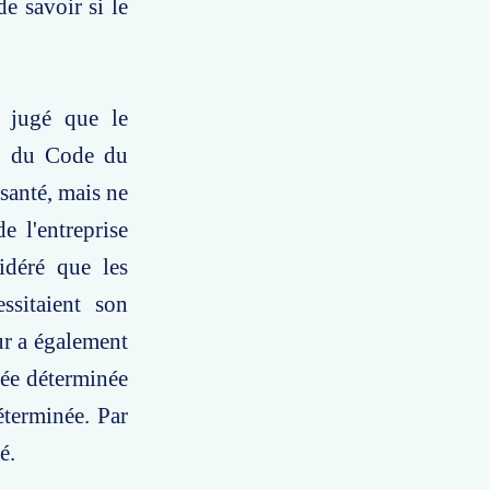
e savoir si le
 jugé que le
2-1 du Code du
 santé, mais ne
e l'entreprise
idéré que les
ssitaient son
ur a également
rée déterminée
éterminée. Par
é.