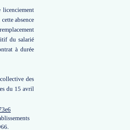
e licenciement
i cette absence
 remplacement
tif du salarié
ontrat à durée
collective des
es du 15 avril
73e6
ablissements
966.