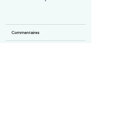
Commentaires
Un commentaire sur cette fiche ou cet arrêt ?
Partagez vos idées
Soyez le premier à rédiger un
commentaire.