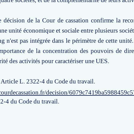
atre sociétés, et de la complémentarité de leurs activ
e décision de la Cour de cassation confirme la rec
'une unité économique et sociale entre plusieurs socié
ng n'est pas intégrée dans le périmètre de cette unité
mportance de la concentration des pouvoirs de dire
té des activités pour caractériser une UES.
: Article L. 2322-4 du Code du travail.
courdecassation.fr/decision/6079c7419ba5988459c
22-4 du Code du travail.