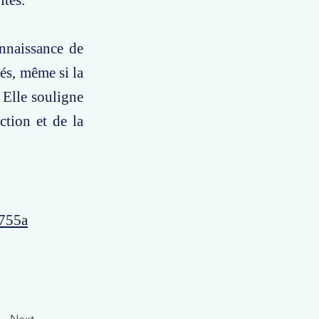
ités.
onnaissance de
tés, même si la
. Elle souligne
ction et de la
5755a
Next