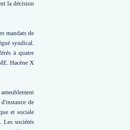
t la décision
des mandats de
égué syndical.
érés à quatre
 CME. Hacène X
et ameublement
 d'instance de
ue et sociale
. Les sociétés