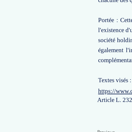
chacune des qu
Portée : Cett
l'existence d
société holdi
également l'i
complémentari
Textes visés 
https://www.
Article L. 23
Previous