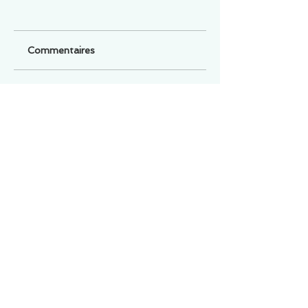
Commentaires
Un commentaire sur cette fiche ou cet arrêt ?
Partagez vos idées
Soyez le premier à rédiger un
commentaire.