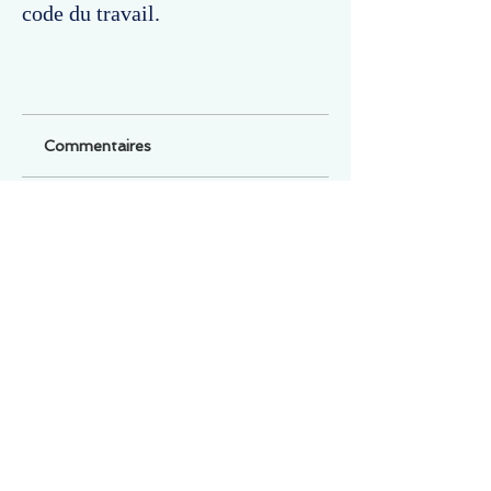
code du travail.
Commentaires
Un commentaire sur cette fiche ou cet arrêt ?
Partagez vos idées
Soyez le premier à rédiger un
commentaire.