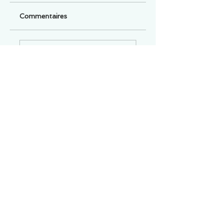
Commentaires
Un commentaire sur cette fiche ou cet arrêt ?
Partagez vos idées
Soyez le premier à rédiger un
commentaire.