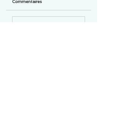
Commentaires
Un commentaire sur cette fiche ou cet arrêt ?
Partagez vos idées
Soyez le premier à rédiger un
commentaire.