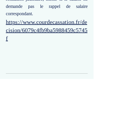
demande pas le rappel de salaire
correspondant.
https://www.courdecassation.fr/de
cision/6079c4fb9ba5988459c5745
f
Commentaires
Un commentaire sur cette fiche ou cet arrêt ?
Partagez vos idées
Soyez le premier à rédiger un