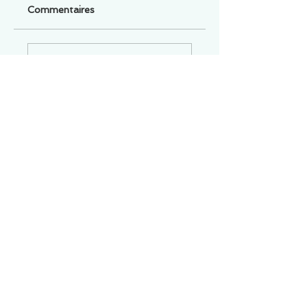
Commentaires
Un commentaire sur cette fiche ou cet arrêt ?
Partagez vos idées
Soyez le premier à rédiger un
commentaire.