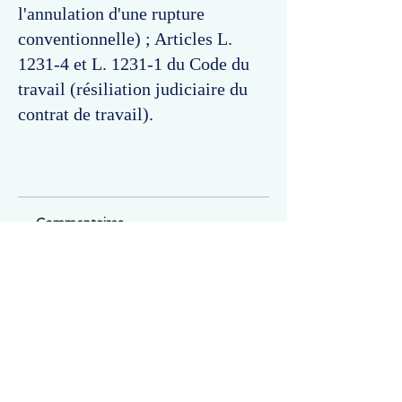
l'annulation d'une rupture
conventionnelle) ; Articles L.
1231-4 et L. 1231-1 du Code du
travail (résiliation judiciaire du
contrat de travail).
Commentaires
Un commentaire sur cette fiche ou cet arrêt ?
Partagez vos idées
Soyez le premier à rédiger un
commentaire.