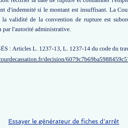
doit rectifier la date de rupture et condamner l'empl
 d'indemnité si le montant est insuffisant. La Cou
 la validité de la convention de rupture est subo
par l'autorité administrative.
 : Articles L. 1237-13, L. 1237-14 du code du trav
courdecassation.fr/decision/6079c7b69ba5988459c
Essayer le générateur de fiches d'arrêt