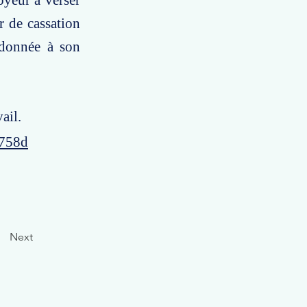
oyeur à verser
r de cassation
rdonnée à son
ail.
5758d
Next