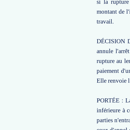
si la rupture
montant de l'
travail.
DÉCISION D
annule l'arrê
rupture au le
paiement d'u
Elle renvoie 
PORTÉE : La 
inférieure à 
parties n'entr