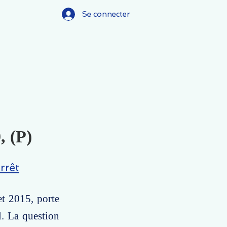
Se connecter
, (P)
rrêt
et 2015, porte
l. La question