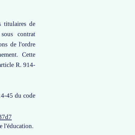
titulaires de
 sous contrat
ons de l'ordre
gnement. Cette
article R. 914-
914-45 du code
e37d7
e l'éducation.