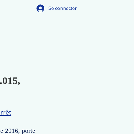
Se connecter
.015,
rrêt
re 2016, porte