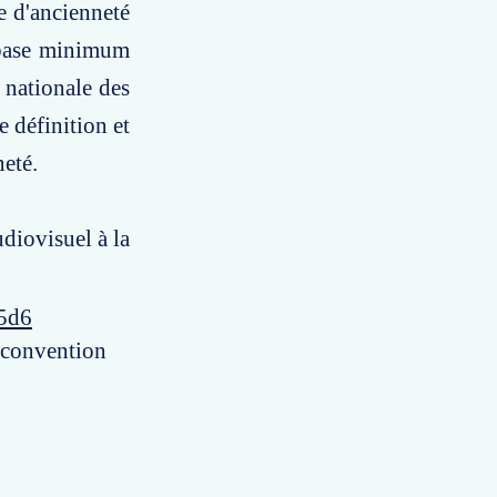
e d'ancienneté
e base minimum
 nationale des
e définition et
neté.
udiovisuel à la
45d6
a convention