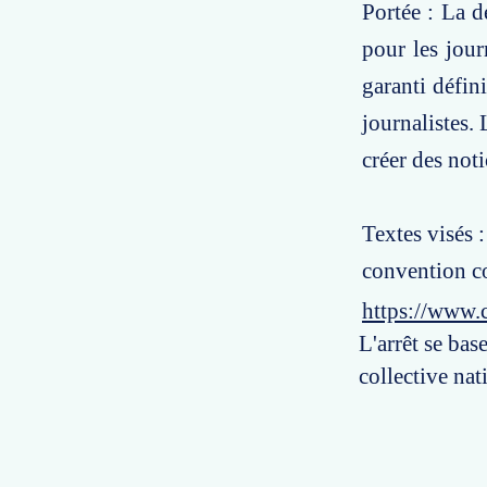
Portée : La d
pour les jour
garanti défin
journalistes. 
créer des not
Textes visés :
convention co
https://www.
L'arrêt se bas
collective nat