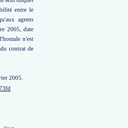
 au sein duquel
ilité entre le
qu'aux agents
re 2005, date
d'homale n'est
 du contrat de
vier 2005.
73fd
Next