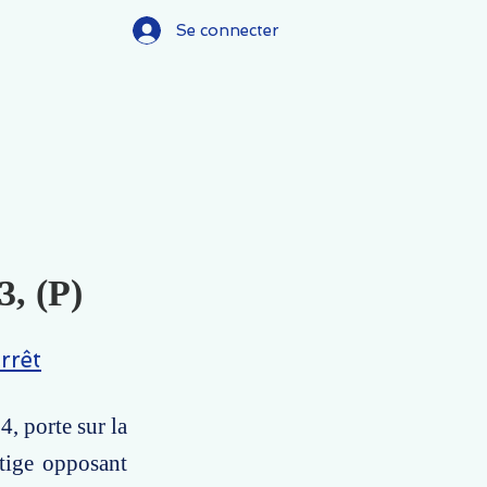
Se connecter
3, (P)
rrêt
4, porte sur la
itige opposant