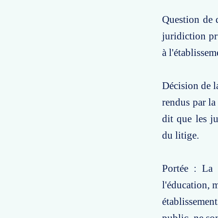
Question de d
juridiction p
à l'établisse
Décision de l
rendus par la 
dit que les j
du litige.
Portée : La 
l'éducation, 
établissemen