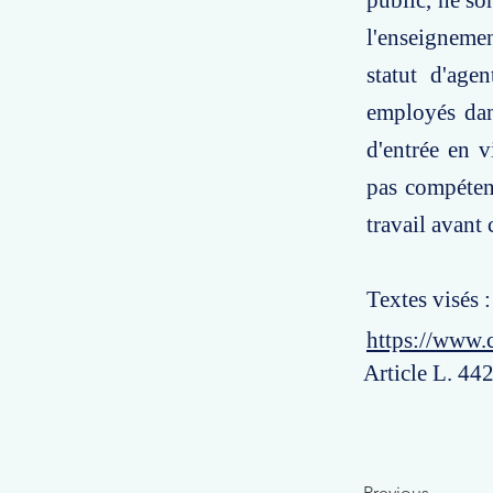
public, ne son
l'enseignemen
statut d'age
employés dan
d'entrée en v
pas compétent
travail avant 
Textes visés 
https://www.
Article L. 442
Previous