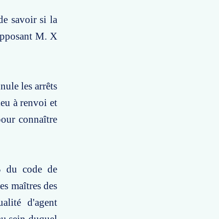
e savoir si la
 opposant M. X
nule les arrêts
ieu à renvoi et
pour connaître
-5 du code de
les maîtres des
alité d'agent