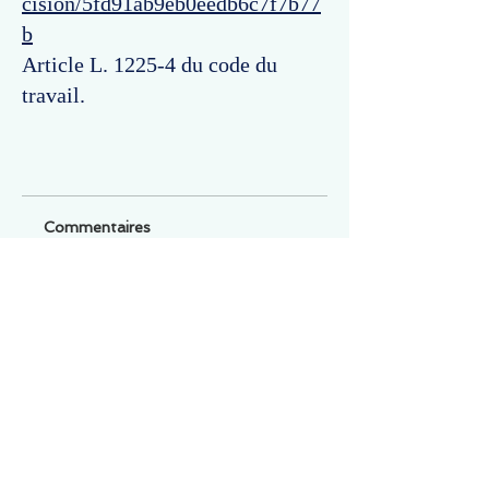
cision/5fd91ab9eb0eedb6c7f7b77
b
Article L. 1225-4 du code du
travail.
Commentaires
Un commentaire sur cette fiche ou cet arrêt ?
Partagez vos idées
Soyez le premier à rédiger un
commentaire.